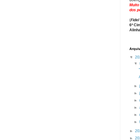
doença
Muito
dos p
(
Fidel
6ª Ci
Alinh
Arqui
▼
20
▼
►
►
►
►
►
►
►
20
►
20