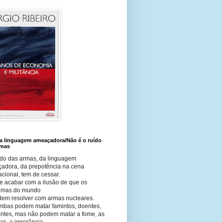
 a linguagem ameaçadora/Não é o ruído
rmas
ído das armas, da linguagem
adora, da prepotência na cena
acional, tem de cessar.
e acabar com a ilusão de que os
emas do mundo
dem resolver com armas nucleares.
mbas podem matar famintos, doentes,
antes, mas não podem matar a fome, as