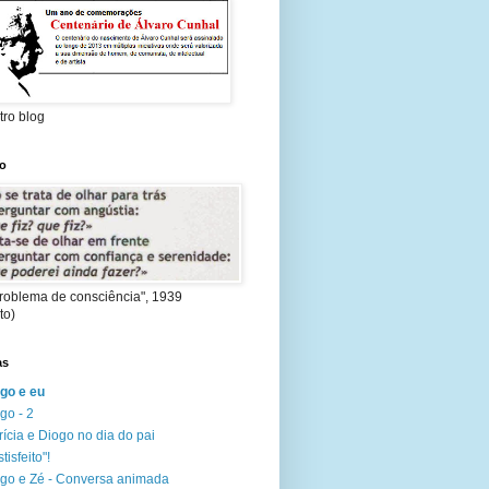
tro blog
ão
roblema de consciência", 1939
to)
as
go e eu
go - 2
rícia e Diogo no dia do pai
tisfeito"!
go e Zé - Conversa animada