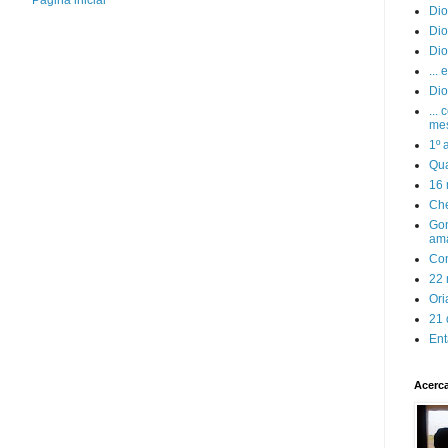
Página inicial
Dio
Dio
Dio
...
Dio
...
mes
1º 
Qu
16 
Che
Gon
am
Con
22 
Ori
21 
Ent
Acerc