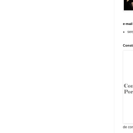
e-mail
ser
Consti
de con