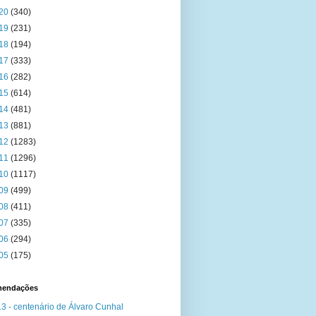
20
(340)
19
(231)
18
(194)
17
(333)
16
(282)
15
(614)
14
(481)
13
(881)
12
(1283)
11
(1296)
10
(1117)
09
(499)
08
(411)
07
(335)
06
(294)
05
(175)
endações
3 - centenário de Álvaro Cunhal