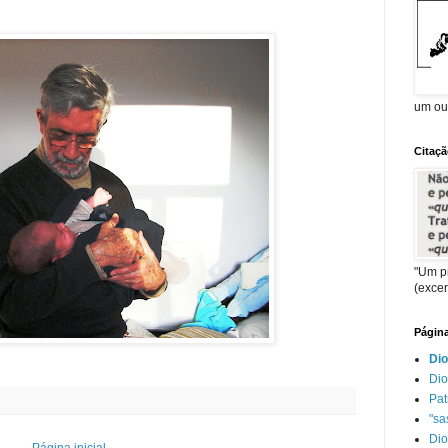
um ou
Citaç
"Um p
(excer
Págin
Dio
Dio
Pat
"sas
Dio