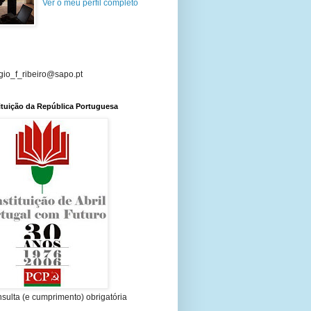
Ver o meu perfil completo
gio_f_ribeiro@sapo.pt
tuição da República Portuguesa
sulta (e cumprimento) obrigatória