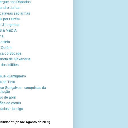
ergue dos Danados
endre da lua
palavras são armas
U por Ourém
o & Legenda
S & MEDIA
ia
astelo
r Ourém
ça do Bocage
rteto de Alexandria
 dos leittões
uel-Cantigueiro
 da Tinta
co Gonçalves - conquistas da
olução
vo de abril
ções do cordel
uciosa formiga
bilidade" (desde Agosto de 2009)