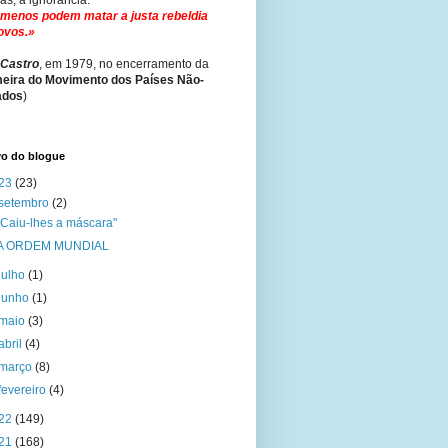
s, a ignorância.
 menos podem matar a justa rebeldia
ovos.»
Castro
, em 1979, no encerramento da
meira do Movimento dos Países Não-
ados
)
vo do blogue
23
(23)
setembro
(2)
"Caiu-lhes a máscara"
A ORDEM MUNDIAL
julho
(1)
junho
(1)
maio
(3)
abril
(4)
março
(8)
fevereiro
(4)
22
(149)
21
(168)