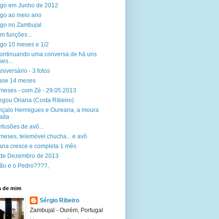
go em Junho de 2012
go ao meio ano
go no Zambujal
 em funções...
go 10 meses e 1/2
 continuando uma conversa de há uns
es...
aniversário - 3 fotos
ase 14 meses
meses - com Zé - 29.05.2013
gou Oriana (Costa Ribeiro)
çalo Hermigues e Oureana, a moura
ada
fusões de avô...
meses, telemóvel.chucha... e avô
ana cresce e completa 1 mês
de Dezembro de 2013
ão e o Pedro????,
a de mim
Sérgio Ribeiro
Zambujal - Ourém, Portugal