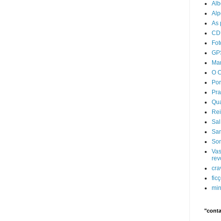
Alb
Alp
As 
CD
Fot
GP
Mar
O C
Po
Pra
Qua
Rei
Sal
Sam
Som
Vas
rev
cra
fic
min
"conta