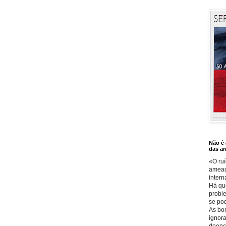
Não é
das a
«O ru
ameaç
intern
Há qu
probl
se po
As bo
ignor