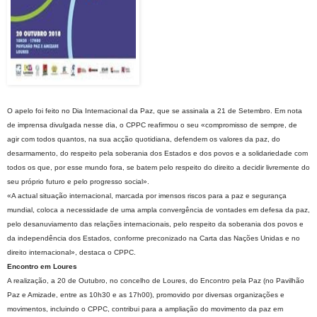
O apelo foi feito no Dia Internacional da Paz, que se assinala a 21 de Setembro. Em nota
de imprensa divulgada nesse dia, o CPPC reafirmou o seu «compromisso de sempre, de
agir com todos quantos, na sua acção quotidiana, defendem os valores da paz, do
desarmamento, do respeito pela soberania dos Estados e dos povos e a solidariedade com
todos os que, por esse mundo fora, se batem pelo respeito do direito a decidir livremente do
seu próprio futuro e pelo progresso social».
«A actual situação internacional, marcada por imensos riscos para a paz e segurança
mundial, coloca a necessidade de uma ampla convergência de vontades em defesa da paz,
pelo desanuviamento das relações internacionais, pelo respeito da soberania dos povos e
da independência dos Estados, conforme preconizado na Carta das Nações Unidas e no
direito internacional», destaca o CPPC.
Encontro em Loures
A realização, a 20 de Outubro, no concelho de Loures, do Encontro pela Paz (no Pavilhão
Paz e Amizade, entre as 10h30 e as 17h00), promovido por diversas organizações e
movimentos, incluindo o CPPC, contribui para a ampliação do movimento da paz em