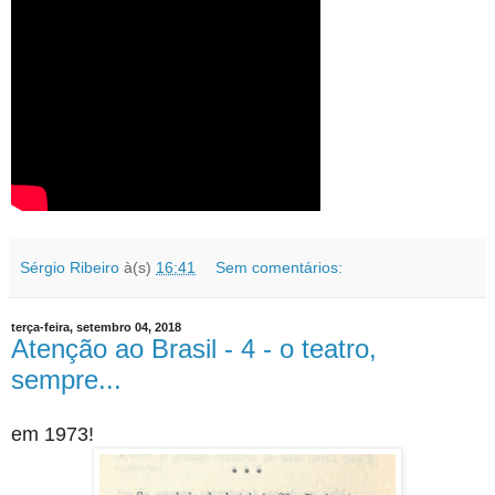
Sérgio Ribeiro
à(s)
16:41
Sem comentários:
terça-feira, setembro 04, 2018
Atenção ao Brasil - 4 - o teatro,
sempre...
em 1973!