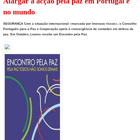
Alargar a acção pela paz em Portugal e
no mundo
SEGURANÇA
Com a situação internacional «marcada por imensos riscos
»
, o Conselho
Português para a Paz e Cooperação apela
à
convergência de vontades em defesa da
paz.
Em Outubro,
Loures recebe um Encontro pela Paz.